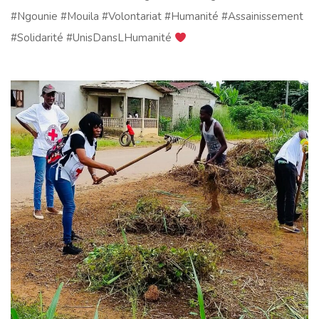
#Ngounie #Mouila #Volontariat #Humanité #Assainissement
#Solidarité #UnisDansLHumanité