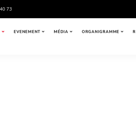
 40 73
?
EVENEMENT
MÉDIA
ORGANIGRAMME
R