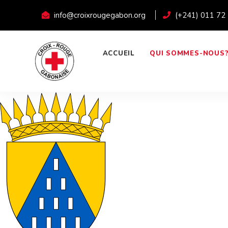
info@croixrougegabon.org
(+241) 011 72
ACCUEIL
QUI SOMMES-NOUS