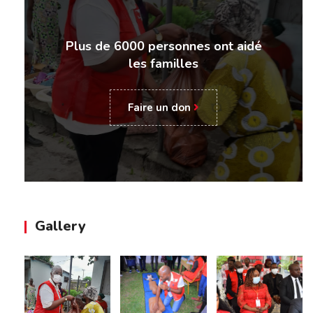
Plus de 6000 personnes ont aidé
les familles
Faire un don
Gallery