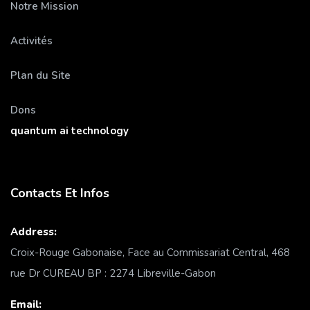
Notre Mission
Activités
Plan du Site
Dons
quantum ai technology
Contacts Et Infos
Address:
Croix-Rouge Gabonaise, Face au Commissariat Central, 468
rue Dr CUREAU BP : 2274 Libreville-Gabon
Email: