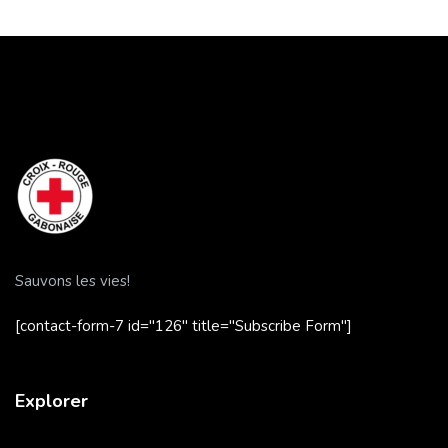
Sauvons les vies!
[contact-form-7 id="126" title="Subscribe Form"]
Explorer