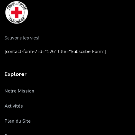
Sauvons les vies!
[contact-form-7 id="126" title="Subscribe Form"]
Explorer
Notre Mission
Activités
Plan du Site