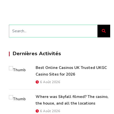
Dernières Activités
Best Online Casinos UK Trusted UKGC
Casino Sites for 2026
6 Août 2026
Where was Skyfall filmed? The casino,
the house, and all the locations
6 Août 2026