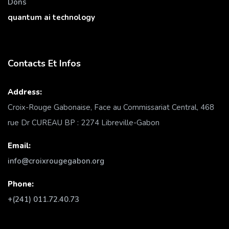
Dons
quantum ai technology
Contacts Et Infos
Address:
Croix-Rouge Gabonaise, Face au Commissariat Central, 468
rue Dr CUREAU BP : 2274 Libreville-Gabon
Email:
info@croixrougegabon.org
Phone:
+(241) 011.72.40.73