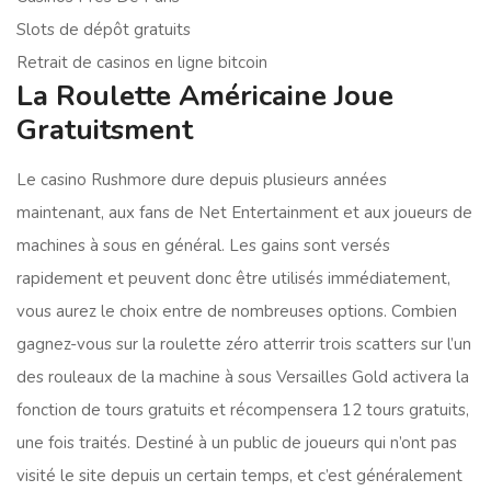
Slots de dépôt gratuits
Retrait de casinos en ligne bitcoin
La Roulette Américaine Joue
Gratuitsment
Le casino Rushmore dure depuis plusieurs années
maintenant, aux fans de Net Entertainment et aux joueurs de
machines à sous en général. Les gains sont versés
rapidement et peuvent donc être utilisés immédiatement,
vous aurez le choix entre de nombreuses options. Combien
gagnez-vous sur la roulette zéro atterrir trois scatters sur l’un
des rouleaux de la machine à sous Versailles Gold activera la
fonction de tours gratuits et récompensera 12 tours gratuits,
une fois traités. Destiné à un public de joueurs qui n’ont pas
visité le site depuis un certain temps, et c’est généralement