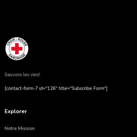
Sauvons les vies!
[contact-form-7 id="126" title="Subscribe Form"]
Explorer
Notre Mission