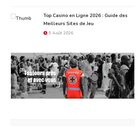
Top Casino en Ligne 2026 : Guide des
Meilleurs Sites de Jeu
5 Août 2026