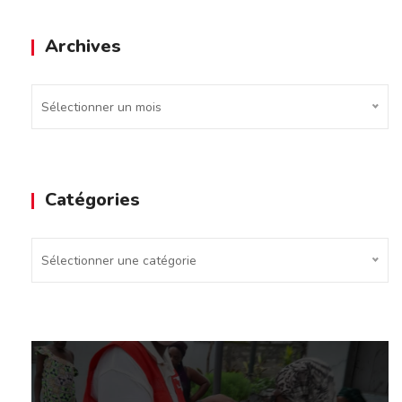
Archives
Archives
Sélectionner un mois
Catégories
Catégories
Sélectionner une catégorie