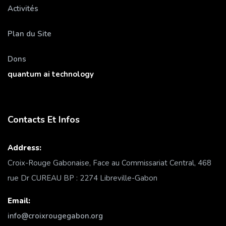
Activités
Plan du Site
Dons
quantum ai technology
Contacts Et Infos
Address:
Croix-Rouge Gabonaise, Face au Commissariat Central, 468
rue Dr CUREAU BP : 2274 Libreville-Gabon
Email:
info@croixrougegabon.org