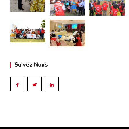
Suivez Nous