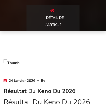
DÉTAIL DE
L'ARTICLE
24 Janvier 2026
By
Résultat Du Keno Du 2026
Résultat Du Keno Du 2026