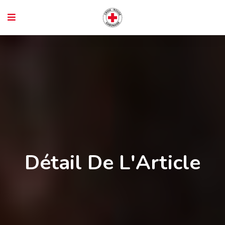
Détail De L'Article