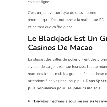
sous en ligne.
C’est un jeu avec un style de dessin animé
amusant qui a l’air tout aussi à la maison sur PC,
et en tant que chiffre global.
Le Blackjack Est Un 
Casinos De Macao
La plupart des salles de poker offrent des pro
investir de l’argent réel sur leur site, tout le m
machines à sous multiles gratuits c’est la chose q
attendons à en voir beaucoup plus.
Dans Space 
plus populaires pour les joueurs maltais.
Nouvelles machines à sous basées sur les mac