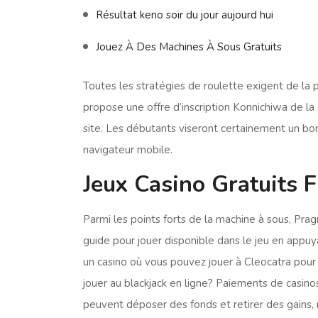
Résultat keno soir du jour aujourd hui
Jouez À Des Machines À Sous Gratuits
Toutes les stratégies de roulette exigent de la pa
propose une offre d’inscription Konnichiwa de la
site. Les débutants viseront certainement un bo
navigateur mobile.
Jeux Casino Gratuits F
Parmi les points forts de la machine à sous, Pra
guide pour jouer disponible dans le jeu en appuyan
un casino où vous pouvez jouer à Cleocatra pour d
jouer au blackjack en ligne? Paiements de casino
peuvent déposer des fonds et retirer des gains, 