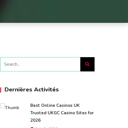
Dernières Activités
Best Online Casinos UK
Trusted UKGC Casino Sites for
2026