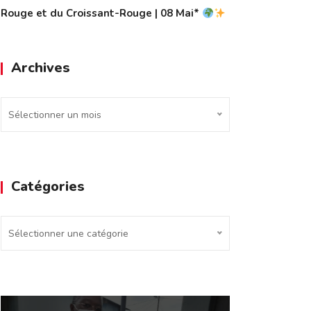
Rouge et du Croissant-Rouge | 08 Mai*
Archives
Archives
Sélectionner un mois
Catégories
Catégories
Sélectionner une catégorie