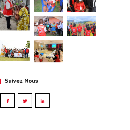
Suivez Nous