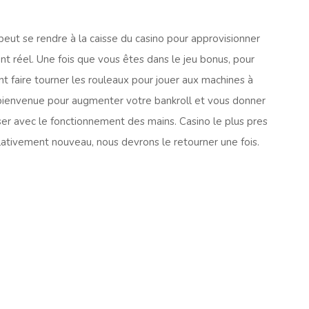
 peut se rendre à la caisse du casino pour approvisionner
t réel. Une fois que vous êtes dans le jeu bonus, pour
t faire tourner les rouleaux pour jouer aux machines à
bienvenue pour augmenter votre bankroll et vous donner
iser avec le fonctionnement des mains. Casino le plus pres
lativement nouveau, nous devrons le retourner une fois.