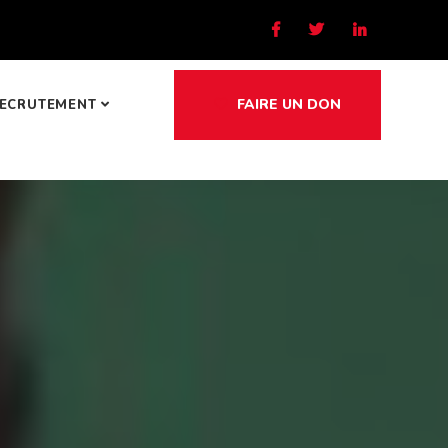
FAIRE UN DON
ECRUTEMENT