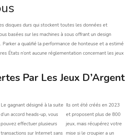
ous
s disques durs qui stockent toutes les données et
ous basées sur les machines à sous offrant un design
. Parker a qualifié la performance de honteuse et a estimé
utres États n’ont aucune réglementation concernant les jeux
rtes Par Les Jeux D’Argent
Le gagnant désigné à la suite
Ils ont été créés en 2023
d’un accord heads-up, vous
et proposent plus de 800
pouvez effectuer plusieurs
jeux, mais récupérez votre
transactions sur Internet sans
mise si le croupier a un