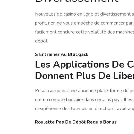
Nouvelles de casino en ligne et divertissement si
profit, rien ne vous empêche de commencer par
facilement conclure cette volatilité des machin
dépôt.
S Entrainer Au Blackjack
Les Applications De 
Donnent Plus De Libe
Pelaa casino est une ancienne plate-forme de jeu
ont un compte bancaire dans certains pays. Il est 
d’expérience des tournois en direct qu’il avait au
Roulette Pas De Dépôt Requis Bonus