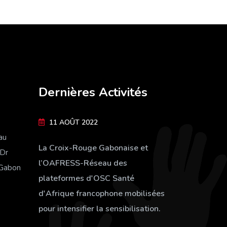
Dernières Activités
11 AOÛT 2022
au
La Croix-Rouge Gabonaise et
 Dr
l’OAFRESS-Réseau des
-Gabon
plateformes d'OSC Santé
d'Afrique francophone mobilisées
pour intensifier la sensibilisation.