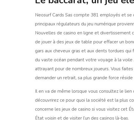
Le baccarat, un jeu él
Neosurf Cards Sas compte 381 employés et se c
principaux régulateurs du jeu numérique provien
Nouvelles de casino en ligne et divertissement 
de jouer à des jeux de table pour effacer un bo
gars aux cheveux gras et aux dents tordues qui fa
du vaste océan pendant votre voyage à la voile su
attrayant pour de nombreux joueurs. Vous faites
demander un retrait, sa plus grande force réside
Il en va de même lorsque vous consultez le lien 
découvrirez ce pour quoi la société est la plus c
concerne les jeux de casino si vous visitez cet Ét
État voisin et de visiter l’un des casinos là-bas.