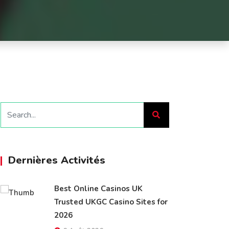
Dernières Activités
Best Online Casinos UK
Trusted UKGC Casino Sites for
2026