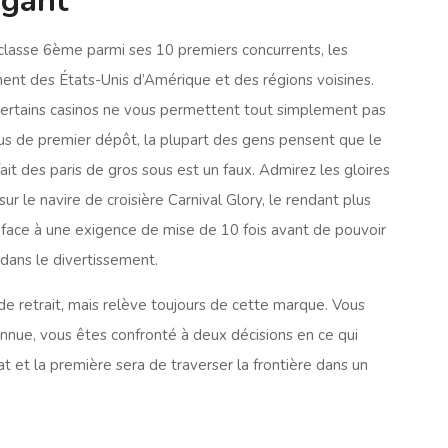
égant
lasse 6ème parmi ses 10 premiers concurrents, les
nent des États-Unis d’Amérique et des régions voisines.
certains casinos ne vous permettent tout simplement pas
nus de premier dépôt, la plupart des gens pensent que le
it des paris de gros sous est un faux. Admirez les gloires
r le navire de croisière Carnival Glory, le rendant plus
 face à une exigence de mise de 10 fois avant de pouvoir
 dans le divertissement.
de retrait, mais relève toujours de cette marque. Vous
onnue, vous êtes confronté à deux décisions en ce qui
at et la première sera de traverser la frontière dans un