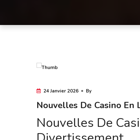
24 Janvier 2026
By
Nouvelles De Casino En 
Nouvelles De Casi
Divertissement