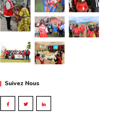
Suivez Nous