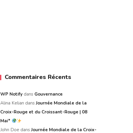
Commentaires Récents
WP Notify
dans
Gouvernance
Alina Kelian
dans
Journée Mondiale de la
Croix-Rouge et du Croissant-Rouge | 08
Mai*
John Doe
dans
Journée Mondiale de la Croix-