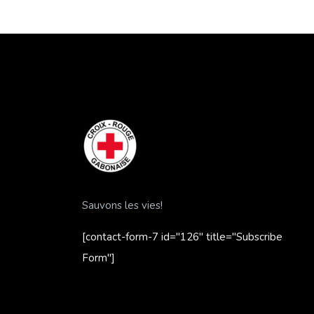
Sauvons les vies!
[contact-form-7 id="126" title="Subscribe
Form"]