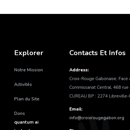
Explorer
Contacts Et Infos
Notre Mission
Address:
Croix-Rouge Gabonaise, Face 
Activités
Commissariat Central, 468 rue
CUREAU BP : 2274 Libreville
Plan du Site
Email:
Dons
info@croixrougegabon.org
quantum ai