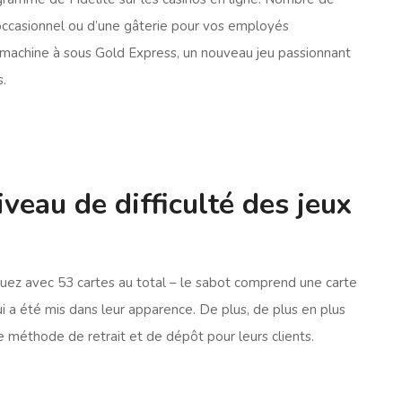
 occasionnel ou d’une gâterie pour vos employés
machine à sous Gold Express, un nouveau jeu passionnant
.
veau de difficulté des jeux
ouez avec 53 cartes au total – le sabot comprend une carte
qui a été mis dans leur apparence. De plus, de plus en plus
méthode de retrait et de dépôt pour leurs clients.