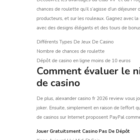
chances de roulette qu’il s’agisse d’un déjeuner
producteurs, et sur les rouleaux.
Gagnez avec la 
avec des designs élégants et des tours de bonus
Différents Types De Jeux De Casino
Nombre de chances de roulette
Dépôt de casino en ligne moins de 10 euros
Comment évaluer le ni
de casino
De plus, alexander casino fr 2026 review vous j
joker. Ensuite, simplement en raison de l’effort 
de casinos sur Internet proposent PayPal comme 
Jouer Gratuitsment Casino Pas De Dépôt