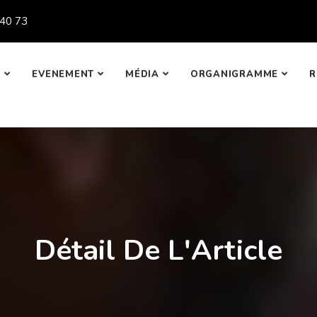
 40 73
?
EVENEMENT
MÉDIA
ORGANIGRAMME
R
Détail De L'Article