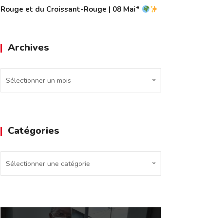
Rouge et du Croissant-Rouge | 08 Mai*
Archives
Archives
Sélectionner un mois
Catégories
Catégories
Sélectionner une catégorie