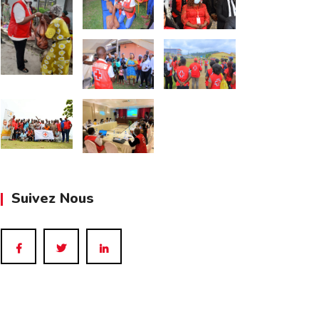
Suivez Nous