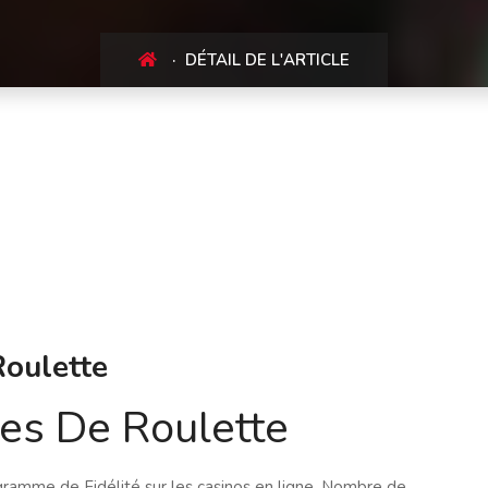
DÉTAIL DE L'ARTICLE
oulette
s De Roulette
amme de Fidélité sur les casinos en ligne.
Nombre de