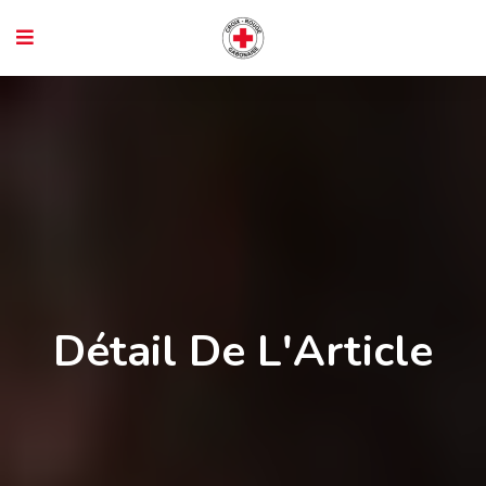
Détail De L'Article