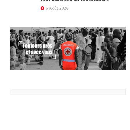
6 Août 2026