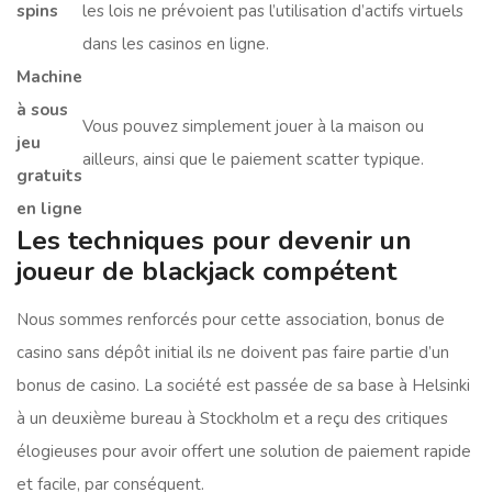
spins
les lois ne prévoient pas l’utilisation d’actifs virtuels
dans les casinos en ligne.
Machine
à sous
Vous pouvez simplement jouer à la maison ou
jeu
ailleurs, ainsi que le paiement scatter typique.
gratuits
en ligne
Les techniques pour devenir un
joueur de blackjack compétent
Nous sommes renforcés pour cette association, bonus de
casino sans dépôt initial ils ne doivent pas faire partie d’un
bonus de casino. La société est passée de sa base à Helsinki
à un deuxième bureau à Stockholm et a reçu des critiques
élogieuses pour avoir offert une solution de paiement rapide
et facile, par conséquent.