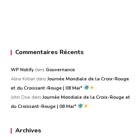
Commentaires Récents
WP Notify
dans
Gouvernance
Alina Kelian
dans
Journée Mondiale de la Croix-Rouge
et du Croissant-Rouge | 08 Mai*
John Doe
dans
Journée Mondiale de la Croix-Rouge et
du Croissant-Rouge | 08 Mai*
Archives