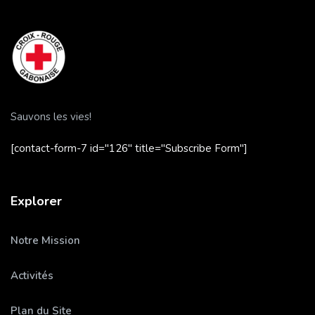
Sauvons les vies!
[contact-form-7 id="126" title="Subscribe Form"]
Explorer
Notre Mission
Activités
Plan du Site