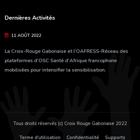
Dernières Activités
11 AOÛT 2022
La Croix-Rouge Gabonaise et l’OAFRESS-Réseau des
plateformes d'OSC Santé d'Afrique francophone
mobilisées pour intensifier la sensibilisation.
Tous droits réservés (c) Croix Rouge Gabonaise 2022
Terme d'utilisation
Confidentialité
Supports