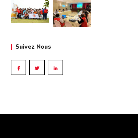
Suivez Nous