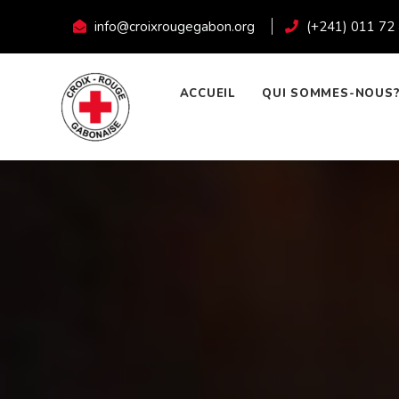
info@croixrougegabon.org
(+241) 011 72
ACCUEIL
QUI SOMMES-NOUS