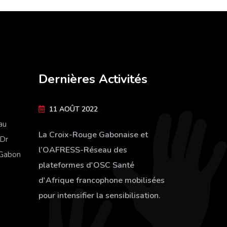
Dernières Activités
11 AOÛT 2022
au
La Croix-Rouge Gabonaise et
 Dr
l’OAFRESS-Réseau des
-Gabon
plateformes d'OSC Santé
d'Afrique francophone mobilisées
pour intensifier la sensibilisation.