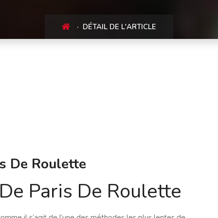
DÉTAIL DE L'ARTICLE
s De Roulette
De Paris De Roulette
omme il s’agit de l’une des méthodes les plus lentes de