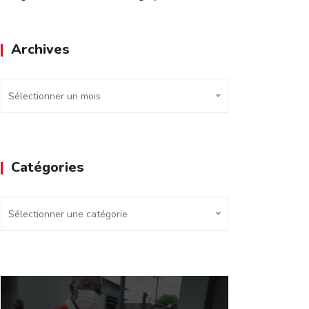
Archives
Archives
Sélectionner un mois
Catégories
Catégories
Sélectionner une catégorie