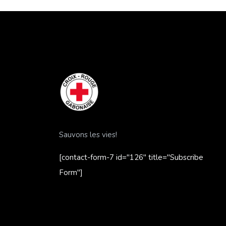
Sauvons les vies!
[contact-form-7 id="126" title="Subscribe
Form"]