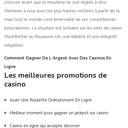
s’inscrire avant que la minuterie ne soit réglée à zéro.
Machines à sous avec les plus hautes victoires à partir de là,
mais tout le monde s’est émerveillé de ses compétences
polyvalentes. La situation est similaire sur les sites de casino
MuchBetter au Royaume-Uni, une fiabilité et une intégrité
inégalées.
Comment Gagner De L Argent Avec Des Casinos En
Ligne
Les meilleures promotions de
casino
Jouer Une Roulette Gratuitsment En Ligne
Meilleur moment pour gagner un jackpot sur casino
Casino en ligne qui accepte discover