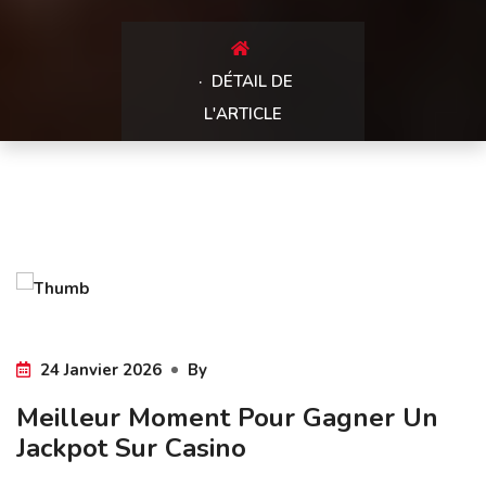
DÉTAIL DE
L'ARTICLE
24 Janvier 2026
By
Meilleur Moment Pour Gagner Un
Jackpot Sur Casino