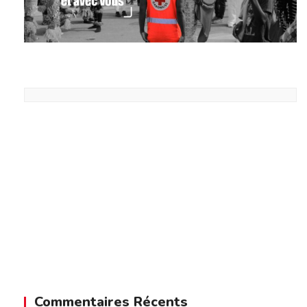
Commentaires Récents