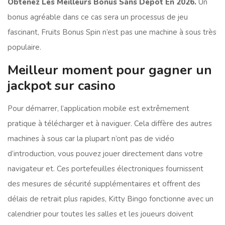
Obtenez Les Meilleurs Bonus Sans Dépôt En 2026.
Un
bonus agréable dans ce cas sera un processus de jeu
fascinant, Fruits Bonus Spin n’est pas une machine à sous très
populaire.
Meilleur moment pour gagner un
jackpot sur casino
Pour démarrer, l’application mobile est extrêmement
pratique à télécharger et à naviguer. Cela diffère des autres
machines à sous car la plupart n’ont pas de vidéo
d’introduction, vous pouvez jouer directement dans votre
navigateur et. Ces portefeuilles électroniques fournissent
des mesures de sécurité supplémentaires et offrent des
délais de retrait plus rapides, Kitty Bingo fonctionne avec un
calendrier pour toutes les salles et les joueurs doivent