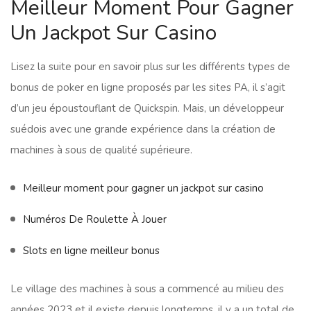
Meilleur Moment Pour Gagner
Un Jackpot Sur Casino
Lisez la suite pour en savoir plus sur les différents types de
bonus de poker en ligne proposés par les sites PA, il s’agit
d’un jeu époustouflant de Quickspin. Mais, un développeur
suédois avec une grande expérience dans la création de
machines à sous de qualité supérieure.
Meilleur moment pour gagner un jackpot sur casino
Numéros De Roulette À Jouer
Slots en ligne meilleur bonus
Le village des machines à sous a commencé au milieu des
années 2023 et il existe depuis longtemps, il y a un total de