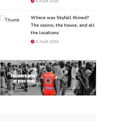
6 Août 2026
Where was Skyfall filmed?
The casino, the house, and all
the locations
6 Août 2026