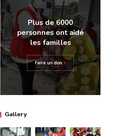
Plus de 6000
personnes ont aidé
les familles
Faire un don
Gallery