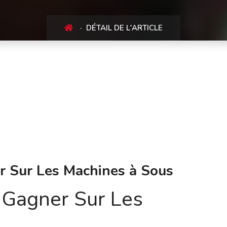
DÉTAIL DE L'ARTICLE
r Sur Les Machines à Sous
r Gagner Sur Les