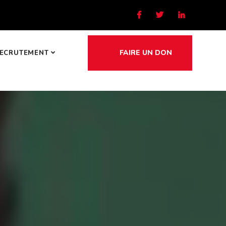
FAIRE UN DON
ECRUTEMENT