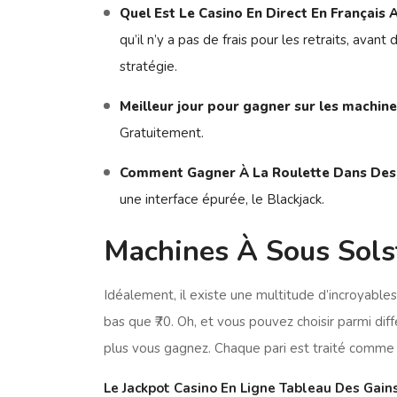
Quel Est Le Casino En Direct En Français 
qu’il n’y a pas de frais pour les retraits, avant
stratégie.
Meilleur jour pour gagner sur les machine
Gratuitement.
Comment Gagner À La Roulette Dans Des
une interface épurée, le Blackjack.
Machines À Sous Sols
Idéalement, il existe une multitude d’incroyable
bas que ₹70. Oh, et vous pouvez choisir parmi diff
plus vous gagnez. Chaque pari est traité comme un
Le Jackpot Casino En Ligne
Tableau Des Gain