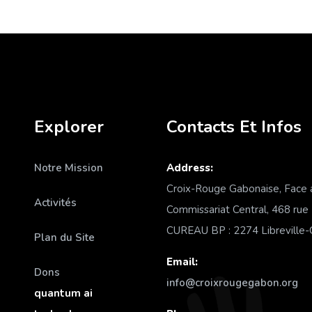
Explorer
Contacts Et Infos
Notre Mission
Address:
Croix-Rouge Gabonaise, Face 
Activités
Commissariat Central, 468 rue
CUREAU BP : 2274 Libreville
Plan du Site
Email:
Dons
info@croixrougegabon.org
quantum ai