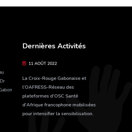
Dernières Activités
11 AOÛT 2022
au
La Croix-Rouge Gabonaise et
 Dr
l’OAFRESS-Réseau des
-Gabon
plateformes d'OSC Santé
d'Afrique francophone mobilisées
pour intensifier la sensibilisation.