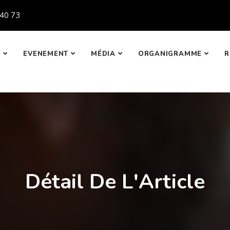
 40 73
?
EVENEMENT
MÉDIA
ORGANIGRAMME
R
Détail De L'Article