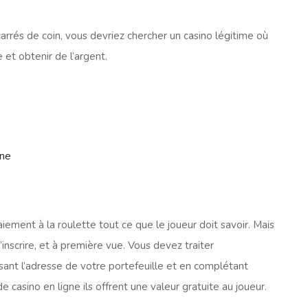
rrés de coin, vous devriez chercher un casino légitime où
 et obtenir de l’argent.
gne
iement à la roulette tout ce que le joueur doit savoir. Mais
nscrire, et à première vue. Vous devez traiter
sant l’adresse de votre portefeuille et en complétant
casino en ligne ils offrent une valeur gratuite au joueur.