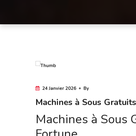
24 Janvier 2026
By
Machines à Sous Gratuit
Machines à Sous G
Fortune