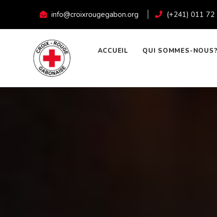
info@croixrougegabon.org
(+241) 011 72
ACCUEIL
QUI SOMMES-NOUS