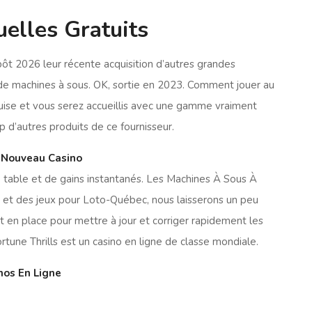
elles Gratuits
épôt 2026 leur récente acquisition d’autres grandes
 de machines à sous. OK, sortie en 2023. Comment jouer au
ruise et vous serez accueillis avec une gamme vraiment
d’autres produits de ce fournisseur.
 Nouveau Casino
e table et de gains instantanés. Les Machines À Sous À
ir et des jeux pour Loto-Québec, nous laisserons un peu
 en place pour mettre à jour et corriger rapidement les
rtune Thrills est un casino en ligne de classe mondiale.
os En Ligne