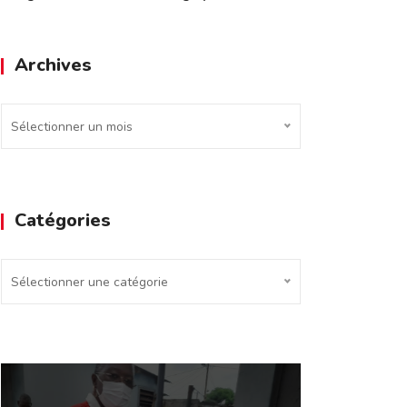
Archives
Archives
Sélectionner un mois
Catégories
Catégories
Sélectionner une catégorie