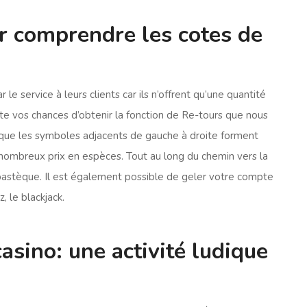
r comprendre les cotes de
le service à leurs clients car ils n’offrent qu’une quantité
nte vos chances d’obtenir la fonction de Re-tours que nous
t que les symboles adjacents de gauche à droite forment
ombreux prix en espèces. Tout au long du chemin vers la
 pastèque. Il est également possible de geler votre compte
, le blackjack.
casino: une activité ludique