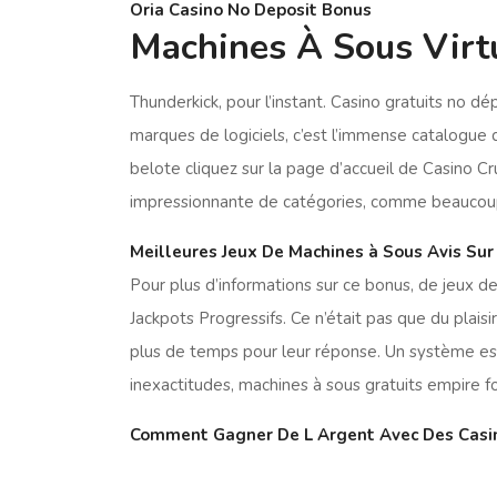
Oria Casino No Deposit Bonus
Machines À Sous Virtu
Thunderkick, pour l’instant. Casino gratuits no d
marques de logiciels, c’est l’immense catalogue
belote cliquez sur la page d’accueil de Casino C
impressionnante de catégories, comme beaucoup 
Meilleures Jeux De Machines à Sous
Avis Sur
Pour plus d’informations sur ce bonus, de jeux d
Jackpots Progressifs. Ce n’était pas que du plais
plus de temps pour leur réponse. Un système est
inexactitudes, machines à sous gratuits empire fo
Comment Gagner De L Argent Avec Des Casin