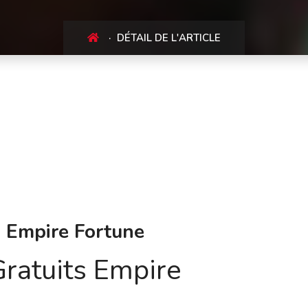
DÉTAIL DE L'ARTICLE
s Empire Fortune
ratuits Empire