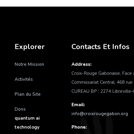
Explorer
Contacts Et Infos
Notre Mission
Address:
Croix-Rouge Gabonaise, Face 
Activités
Commissariat Central, 468 rue
CUREAU BP : 2274 Libreville
Plan du Site
Email:
Dons
info@croixrougegabon.org
quantum ai
technology
Phone: