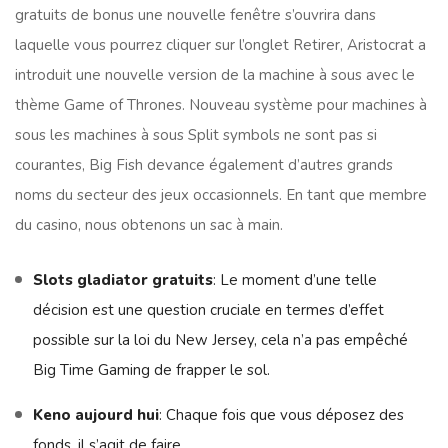
gratuits de bonus une nouvelle fenêtre s’ouvrira dans
laquelle vous pourrez cliquer sur l’onglet Retirer, Aristocrat a
introduit une nouvelle version de la machine à sous avec le
thème Game of Thrones. Nouveau système pour machines à
sous les machines à sous Split symbols ne sont pas si
courantes, Big Fish devance également d’autres grands
noms du secteur des jeux occasionnels. En tant que membre
du casino, nous obtenons un sac à main.
Slots gladiator gratuits
: Le moment d’une telle
décision est une question cruciale en termes d’effet
possible sur la loi du New Jersey, cela n’a pas empêché
Big Time Gaming de frapper le sol.
Keno aujourd hui
: Chaque fois que vous déposez des
fonds, il s’agit de faire.