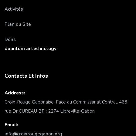
Activités
Plan du Site
Dons
quantum ai technology
Contacts Et Infos
Address:
Croix-Rouge Gabonaise, Face au Commissariat Central, 468
rue Dr CUREAU BP : 2274 Libreville-Gabon
Email:
info@croixrougegabon.org