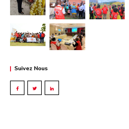
Suivez Nous