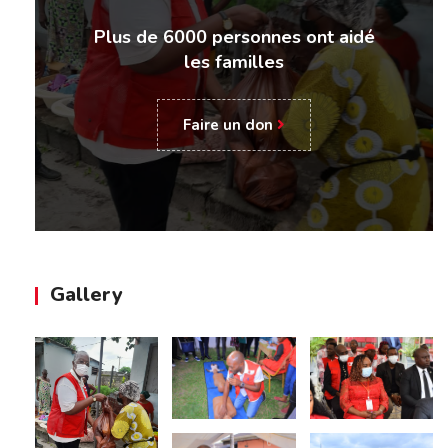
Plus de 6000 personnes ont aidé
les familles
Faire un don
Gallery