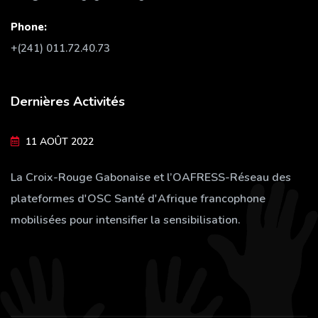
Phone:
+(241) 011.72.40.73
Dernières Activités
11 AOÛT 2022
La Croix-Rouge Gabonaise et l’OAFRESS-Réseau des
plateformes d'OSC Santé d'Afrique francophone
mobilisées pour intensifier la sensibilisation.