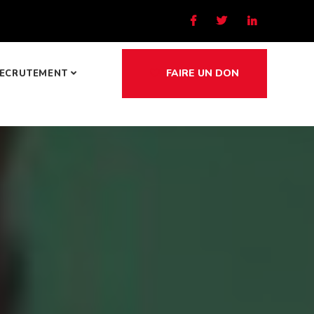
FAIRE UN DON
ECRUTEMENT