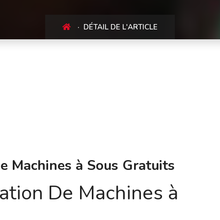
DÉTAIL DE L'ARTICLE
e Machines à Sous Gratuits
ation De Machines à