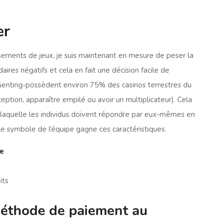
er
sements de jeux, je suis maintenant en mesure de peser la
aires négatifs et cela en fait une décision facile de
t Genting-possèdent environ 75% des casinos terrestres du
ption, apparaître empilé ou avoir un multiplicateur). Cela
à laquelle les individus doivent répondre par eux-mêmes en
, le symbole de l’équipe gagne ces caractéristiques.
e
its
méthode de paiement au