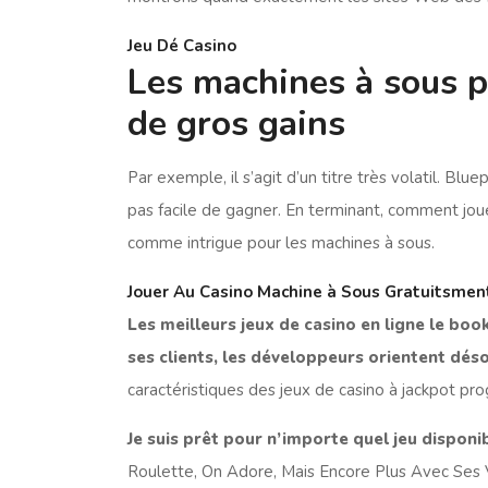
Jeu Dé Casino
Les machines à sous p
de gros gains
Par exemple, il s’agit d’un titre très volatil. Blue
pas facile de gagner. En terminant, comment jouer
comme intrigue pour les machines à sous.
Jouer Au Casino Machine à Sous Gratuitsmen
Les meilleurs jeux de casino en ligne le boo
ses clients, les développeurs orientent dés
caractéristiques des jeux de casino à jackpot prog
Je suis prêt pour n’importe quel jeu disponi
Roulette, On Adore, Mais Encore Plus Avec Ses V