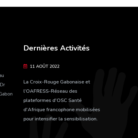
Dernières Activités
11 AOÛT 2022
au
La Croix-Rouge Gabonaise et
 Dr
l’OAFRESS-Réseau des
-Gabon
plateformes d'OSC Santé
d'Afrique francophone mobilisées
pour intensifier la sensibilisation.