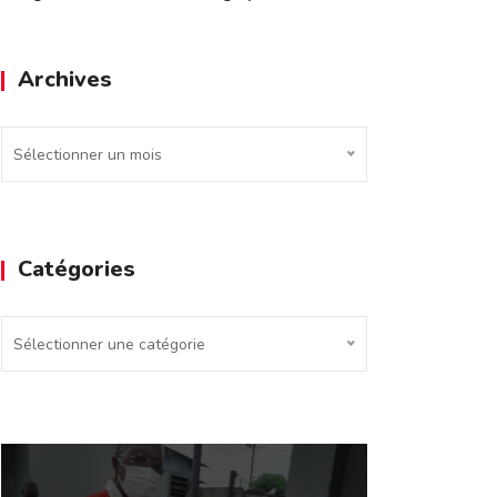
Archives
Archives
Sélectionner un mois
Catégories
Catégories
Sélectionner une catégorie