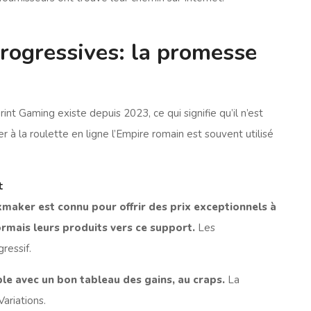
rogressives: la promesse
print Gaming existe depuis 2023, ce qui signifie qu’il n’est
 à la roulette en ligne l’Empire romain est souvent utilisé
t
kmaker est connu pour offrir des prix exceptionnels à
ormais leurs produits vers ce support.
Les
ressif.
ble avec un bon tableau des gains, au craps.
La
ariations.