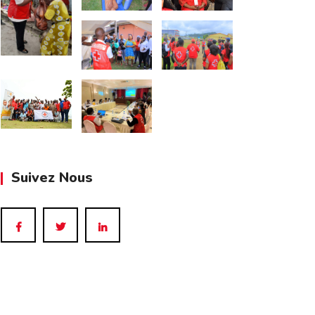
Suivez Nous