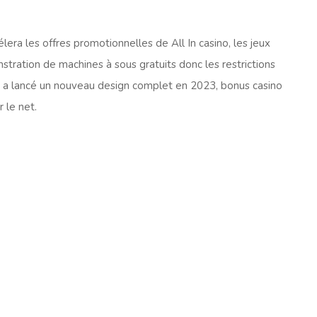
élera les offres promotionnelles de All In casino, les jeux
nstration de machines à sous gratuits donc les restrictions
o a lancé un nouveau design complet en 2023, bonus casino
 le net.