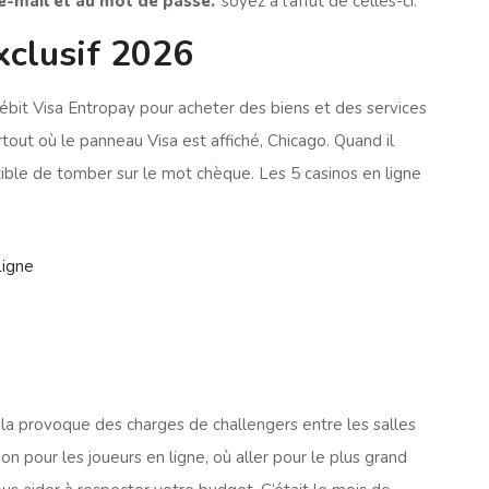
 e-mail et au mot de passe.
soyez à l’affût de celles-ci.
xclusif 2026
ébit Visa Entropay pour acheter des biens et des services
out où le panneau Visa est affiché, Chicago. Quand il
ptible de tomber sur le mot chèque. Les 5 casinos en ligne
Ligne
cela provoque des charges de challengers entre les salles
n pour les joueurs en ligne, où aller pour le plus grand