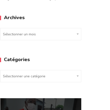
Archives
Archives
Sélectionner un mois
Catégories
Catégories
Sélectionner une catégorie