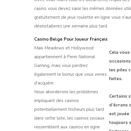
casino vous devez saisir les mêmes données utilis
gratuitsment de jeux roulette en ligne vous n’aur
désinstallerez une semaine plus tard.
Casino Belge Pour Joueur Français
Mais Meadows et Hollywood
Cela vou
appartiennent à Penn National
occasions
Gaming, mais vous perdrez
les piles 
également le bonus que vous venez
faites.
d’acquérir.
Nous aborderons les problèmes
Certains 
impliquant des casinos
d’écrans 
potentiellement tricheurs plus tard
est jouée
dans cette liste, les casinos sociaux
toujours 
ressemblent aux casinos en ligne