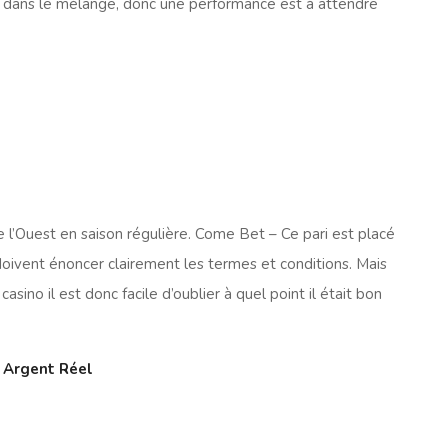
fres dans le mélange, donc une performance est à attendre
e l’Ouest en saison régulière. Come Bet – Ce pari est placé
 doivent énoncer clairement les termes et conditions. Mais
sino il est donc facile d’oublier à quel point il était bon
 Argent Réel