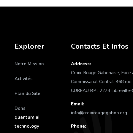
Explorer
Contacts Et Infos
Notre Mission
Address:
Croix-Rouge Gabonaise, Face 
Activités
Commissariat Central, 468 rue
CUREAU BP : 2274 Libreville
Plan du Site
Email:
Dons
info@croixrougegabon.org
quantum ai
technology
Phone: