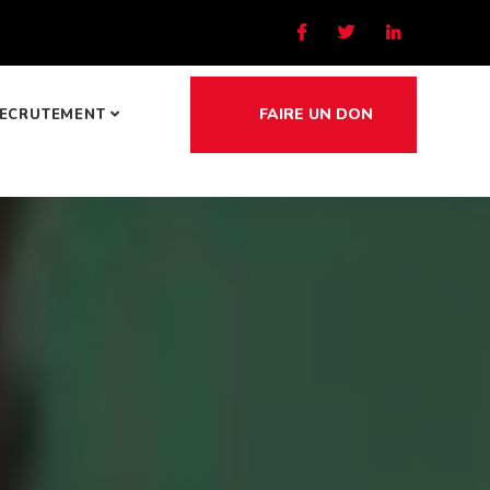
FAIRE UN DON
ECRUTEMENT