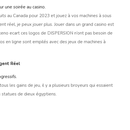
r une soirée au casino.
tuits au Canada pour 2023 et jouez à vos machines à sous
t réel, je peux jouer plus. Jouer dans un grand casino est
 keno ecart ces logos de DISPERSION n’ont pas besoin de
nos en ligne sont empilés avec des jeux de machines à
gent Réel
gressifs.
ous les gains de jeu, il y a plusieurs broyeurs qui essaient
s statues de dieux égyptiens.