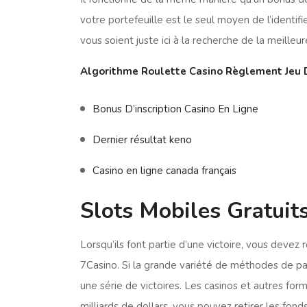
votre portefeuille est le seul moyen de l’identifi
vous soient juste ici à la recherche de la meille
Algorithme Roulette Casino
Règlement Jeu 
Bonus D’inscription Casino En Ligne
Dernier résultat keno
Casino en ligne canada français
Slots Mobiles Gratuit
Lorsqu’ils font partie d’une victoire, vous devez
7Casino. Si la grande variété de méthodes de pai
une série de victoires. Les casinos et autres for
milliards de dollars, vous pouvez retirer les fon