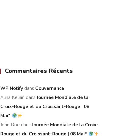
Commentaires Récents
WP Notify
dans
Gouvernance
Alina Kelian
dans
Journée Mondiale de la
Croix-Rouge et du Croissant-Rouge | 08
Mai*
John Doe
dans
Journée Mondiale de la Croix-
Rouge et du Croissant-Rouge | 08 Mai*