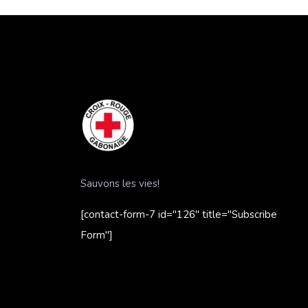
Sauvons les vies!
[contact-form-7 id="126" title="Subscribe
Form"]