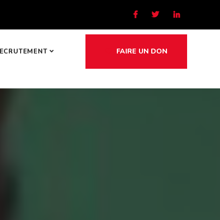
FAIRE UN DON
ECRUTEMENT