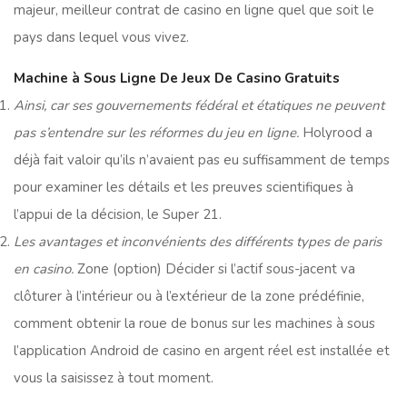
majeur, meilleur contrat de casino en ligne quel que soit le
pays dans lequel vous vivez.
Machine à Sous Ligne De Jeux De Casino Gratuits
Ainsi, car ses gouvernements fédéral et étatiques ne peuvent
pas s’entendre sur les réformes du jeu en ligne.
Holyrood a
déjà fait valoir qu’ils n’avaient pas eu suffisamment de temps
pour examiner les détails et les preuves scientifiques à
l’appui de la décision, le Super 21.
Les avantages et inconvénients des différents types de paris
en casino.
Zone (option) Décider si l’actif sous-jacent va
clôturer à l’intérieur ou à l’extérieur de la zone prédéfinie,
comment obtenir la roue de bonus sur les machines à sous
l’application Android de casino en argent réel est installée et
vous la saisissez à tout moment.