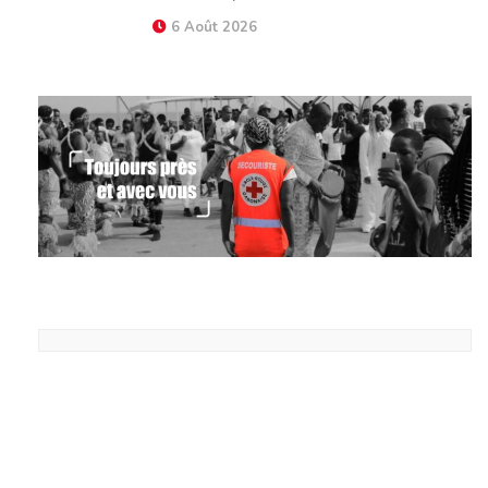
6 Août 2026