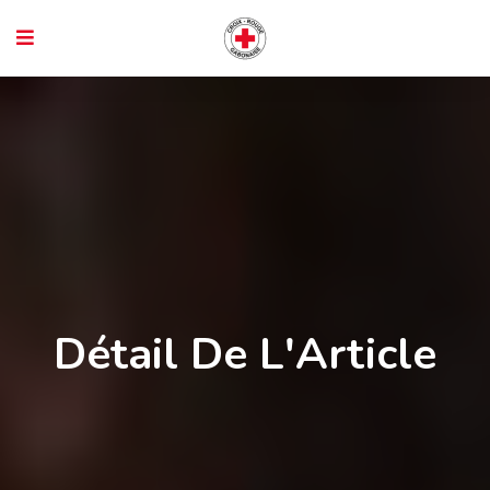
Détail De L'Article