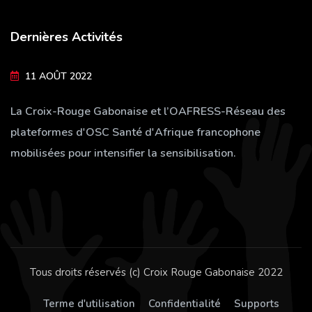
Dernières Activités
11 AOÛT 2022
La Croix-Rouge Gabonaise et l’OAFRESS-Réseau des
plateformes d'OSC Santé d'Afrique francophone
mobilisées pour intensifier la sensibilisation.
Tous droits réservés (c) Croix Rouge Gabonaise 2022
Terme d'utilisation
Confidentialité
Supports