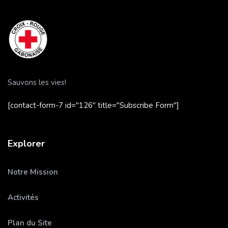
Sauvons les vies!
[contact-form-7 id="126" title="Subscribe Form"]
Explorer
Notre Mission
Activités
Plan du Site