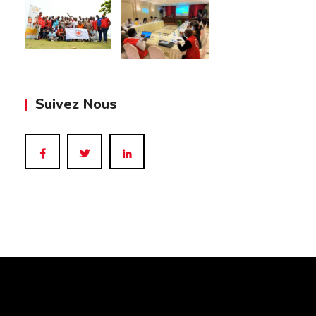
Suivez Nous