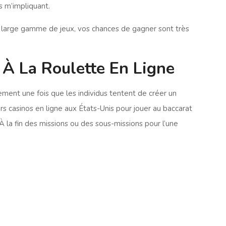
s m’impliquant.
large gamme de jeux, vos chances de gagner sont très
À La Roulette En Ligne
ement une fois que les individus tentent de créer un
rs casinos en ligne aux États-Unis pour jouer au baccarat
À la fin des missions ou des sous-missions pour l’une