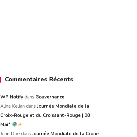
Commentaires Récents
WP Notify
dans
Gouvernance
Alina Kelian
dans
Journée Mondiale de la
Croix-Rouge et du Croissant-Rouge | 08
Mai*
John Doe
dans
Journée Mondiale de la Croix-