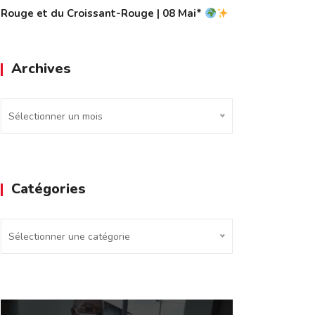
Rouge et du Croissant-Rouge | 08 Mai*
Archives
Archives
Sélectionner un mois
Catégories
Catégories
Sélectionner une catégorie