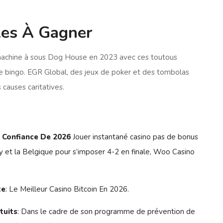
les À Gagner
a machine à sous Dog House en 2023 avec ces toutous
de bingo. EGR Global, des jeux de poker et des tombolas
 causes caritatives.
 Confiance De 2026
Jouer instantané casino pas de bonus
y et la Belgique pour s’imposer 4-2 en finale, Woo Casino
te
: Le Meilleur Casino Bitcoin En 2026.
tuits
: Dans le cadre de son programme de prévention de