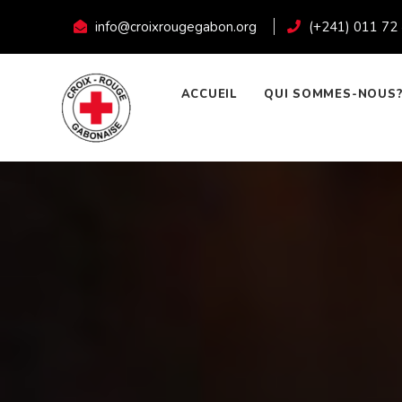
info@croixrougegabon.org
(+241) 011 72
ACCUEIL
QUI SOMMES-NOUS