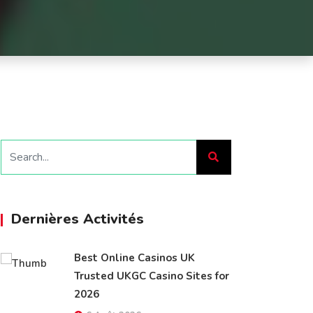
Dernières Activités
Best Online Casinos UK
Trusted UKGC Casino Sites for
2026