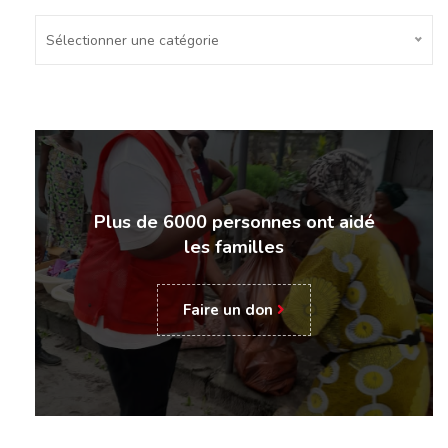
Catégories
Sélectionner une catégorie
Plus de 6000 personnes ont aidé
les familles
Faire un don