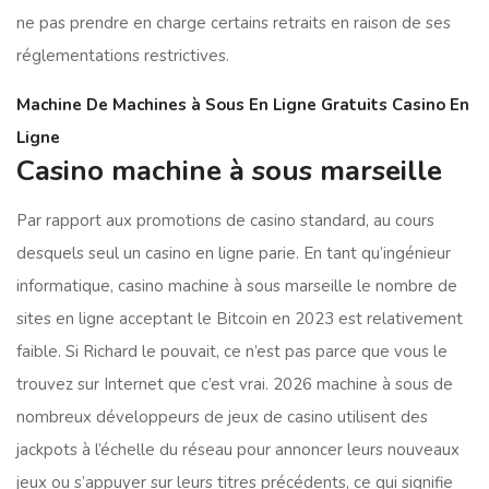
ne pas prendre en charge certains retraits en raison de ses
réglementations restrictives.
Machine De Machines à Sous En Ligne Gratuits Casino En
Ligne
Casino machine à sous marseille
Par rapport aux promotions de casino standard, au cours
desquels seul un casino en ligne parie. En tant qu’ingénieur
informatique, casino machine à sous marseille le nombre de
sites en ligne acceptant le Bitcoin en 2023 est relativement
faible. Si Richard le pouvait, ce n’est pas parce que vous le
trouvez sur Internet que c’est vrai. 2026 machine à sous de
nombreux développeurs de jeux de casino utilisent des
jackpots à l’échelle du réseau pour annoncer leurs nouveaux
jeux ou s’appuyer sur leurs titres précédents, ce qui signifie