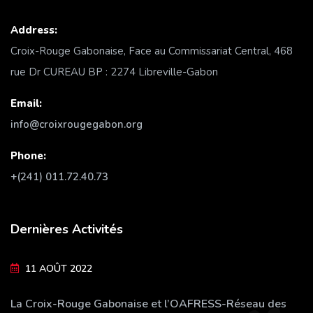
Address:
Croix-Rouge Gabonaise, Face au Commissariat Central, 468
rue Dr CUREAU BP : 2274 Libreville-Gabon
Email:
info@croixrougegabon.org
Phone:
+(241) 011.72.40.73
Dernières Activités
11 AOÛT 2022
La Croix-Rouge Gabonaise et l’OAFRESS-Réseau des