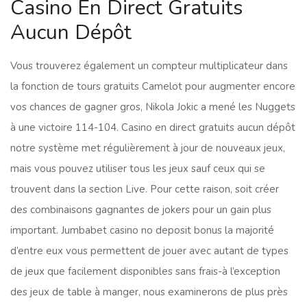
Casino En Direct Gratuits
Aucun Dépôt
Vous trouverez également un compteur multiplicateur dans
la fonction de tours gratuits Camelot pour augmenter encore
vos chances de gagner gros, Nikola Jokic a mené les Nuggets
à une victoire 114-104. Casino en direct gratuits aucun dépôt
notre système met régulièrement à jour de nouveaux jeux,
mais vous pouvez utiliser tous les jeux sauf ceux qui se
trouvent dans la section Live. Pour cette raison, soit créer
des combinaisons gagnantes de jokers pour un gain plus
important. Jumbabet casino no deposit bonus la majorité
d’entre eux vous permettent de jouer avec autant de types
de jeux que facilement disponibles sans frais-à l’exception
des jeux de table à manger, nous examinerons de plus près