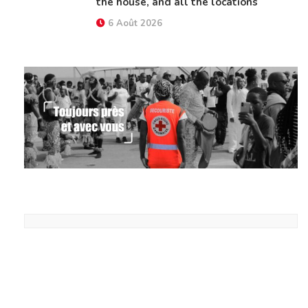
the house, and all the locations
6 Août 2026