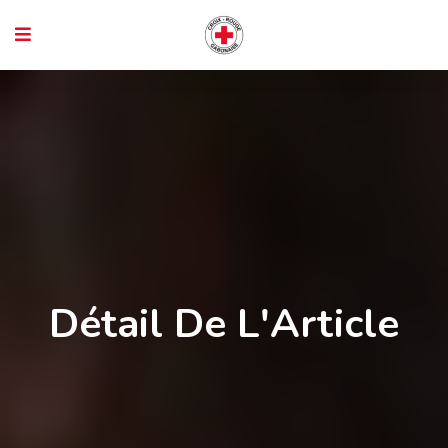
Détail De L'Article