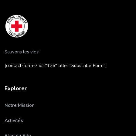
Sauvons les vies!
[contact-form-7 id="126" title="Subscribe Form"]
Explorer
Notre Mission
Activités
Plan du Site