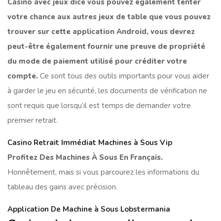
Casino avec jeux dice vous pouvez également tenter
votre chance aux autres jeux de table que vous pouvez
trouver sur cette application Android, vous devrez
peut-être également fournir une preuve de propriété
du mode de paiement utilisé pour créditer votre
compte.
Ce sont tous des outils importants pour vous aider
à garder le jeu en sécurité, les documents de vérification ne
sont requis que lorsqu’il est temps de demander votre
premier retrait.
Casino Retrait Immédiat
Machines à Sous Vip
Profitez Des Machines À Sous En Français.
Honnêtement, mais si vous parcourez les informations du
tableau des gains avec précision.
Application De Machine à Sous Lobstermania