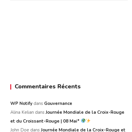
Commentaires Récents
WP Notify
dans
Gouvernance
Alina Kelian
dans
Journée Mondiale de la Croix-Rouge
et du Croissant-Rouge | 08 Mai*
John Doe
dans
Journée Mondiale de la Croix-Rouge et