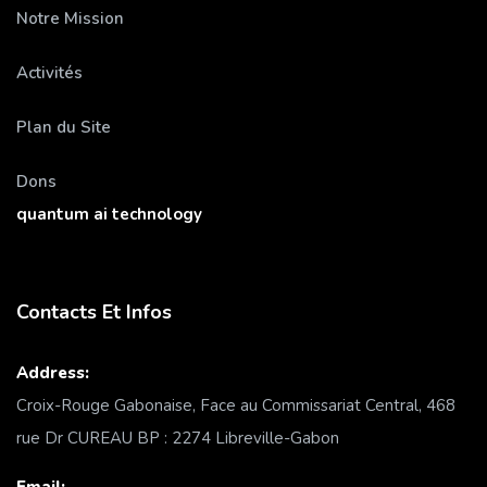
Notre Mission
Activités
Plan du Site
Dons
quantum ai technology
Contacts Et Infos
Address:
Croix-Rouge Gabonaise, Face au Commissariat Central, 468
rue Dr CUREAU BP : 2274 Libreville-Gabon
Email: