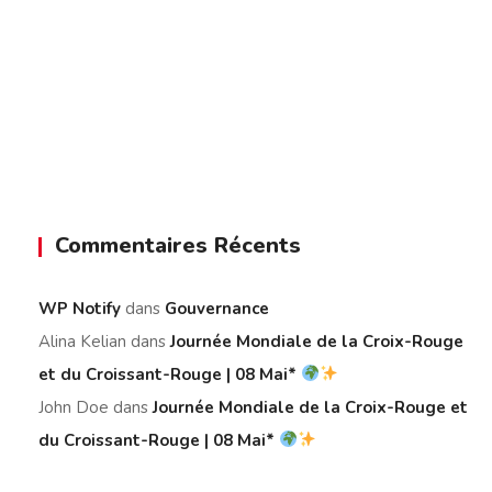
Commentaires Récents
WP Notify
dans
Gouvernance
Alina Kelian
dans
Journée Mondiale de la Croix-Rouge
et du Croissant-Rouge | 08 Mai*
John Doe
dans
Journée Mondiale de la Croix-Rouge et
du Croissant-Rouge | 08 Mai*