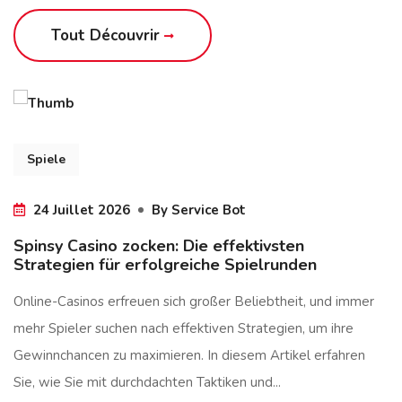
Tout Découvrir
Spiele
24 Juillet 2026
By
Service Bot
Spinsy Casino zocken: Die effektivsten
Strategien für erfolgreiche Spielrunden
Online-Casinos erfreuen sich großer Beliebtheit, und immer
mehr Spieler suchen nach effektiven Strategien, um ihre
Gewinnchancen zu maximieren. In diesem Artikel erfahren
Sie, wie Sie mit durchdachten Taktiken und...