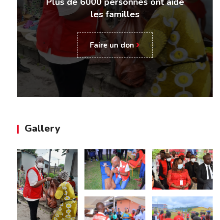
Plus de 6000 personnes ont aidé
les familles
Faire un don
Gallery