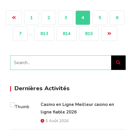
1
2
3
4
5
6
7
…
813
814
815
Dernières Activités
Casino en Ligne Meilleur casino en
ligne fiable 2026
5 Août 2026