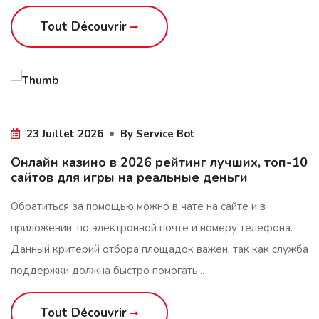
Tout Découvrir
23 Juillet 2026
By
Service Bot
Онлайн казино в 2026 рейтинг лучших, топ-10
сайтов для игры на реальные деньги
Обратиться за помощью можно в чате на сайте и в
приложении, по электронной почте и номеру телефона.
Данный критерий отбора площадок важен, так как служба
поддержки должна быстро помогать...
Tout Découvrir