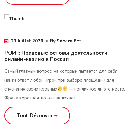
23 Juillet 2026
By
Service Bot
РОИ :: Правовые основы деятельности
онлайн-казино в России
Самый главный вопрос, на который пытается для себя
найти ответ любой игрок при выборе площадки для
спускания своих кровных
— приличное ли это место.
Фраза короткая, но она включает...
Tout Découvrir