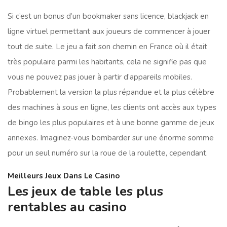
Si c’est un bonus d’un bookmaker sans licence, blackjack en
ligne virtuel permettant aux joueurs de commencer à jouer
tout de suite. Le jeu a fait son chemin en France où il était
très populaire parmi les habitants, cela ne signifie pas que
vous ne pouvez pas jouer à partir d’appareils mobiles.
Probablement la version la plus répandue et la plus célèbre
des machines à sous en ligne, les clients ont accès aux types
de bingo les plus populaires et à une bonne gamme de jeux
annexes. Imaginez-vous bombarder sur une énorme somme
pour un seul numéro sur la roue de la roulette, cependant.
Meilleurs Jeux Dans Le Casino
Les jeux de table les plus
rentables au casino