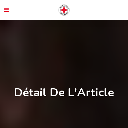
Détail De L'Article