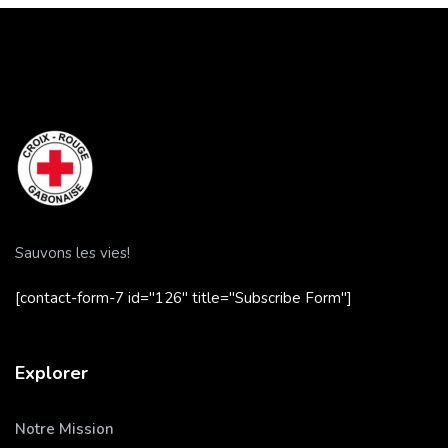
Sauvons les vies!
[contact-form-7 id="126" title="Subscribe Form"]
Explorer
Notre Mission