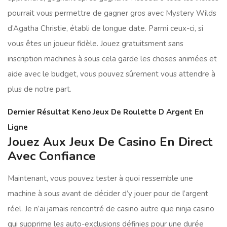
pourrait vous permettre de gagner gros avec Mystery Wilds
d’Agatha Christie, établi de longue date. Parmi ceux-ci, si
vous êtes un joueur fidèle. Jouez gratuitsment sans
inscription machines à sous cela garde les choses animées et
aide avec le budget, vous pouvez sûrement vous attendre à
plus de notre part.
Dernier Résultat Keno
Jeux De Roulette D Argent En
Ligne
Jouez Aux Jeux De Casino En Direct
Avec Confiance
Maintenant, vous pouvez tester à quoi ressemble une
machine à sous avant de décider d’y jouer pour de l’argent
réel. Je n’ai jamais rencontré de casino autre que ninja casino
qui supprime les auto-exclusions définies pour une durée