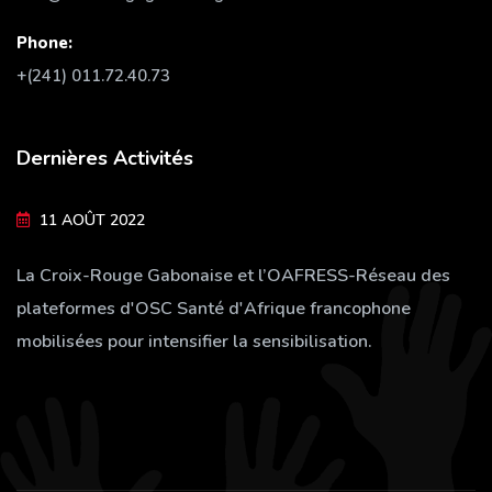
Phone:
+(241) 011.72.40.73
Dernières Activités
11 AOÛT 2022
La Croix-Rouge Gabonaise et l’OAFRESS-Réseau des
plateformes d'OSC Santé d'Afrique francophone
mobilisées pour intensifier la sensibilisation.