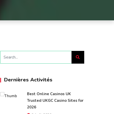
Dernières Activités
Best Online Casinos UK
Trusted UKGC Casino Sites for
2026