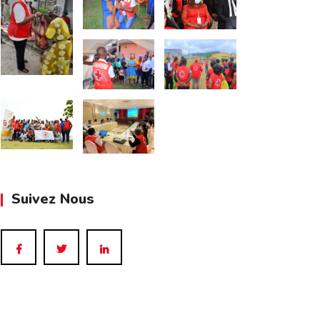
Suivez Nous