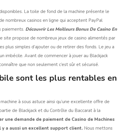
s disponibles. La toile de fond de la machine présente le
te de nombreux casinos en ligne qui acceptent PayPal
s paiements.
Découvrir Les Meilleurs Bonus De Casino En
 ce site propose de nombreux jeux de casino alimentés par
plus simples d’ajouter ou de retirer des fonds. Le jeu a
es un imbécile. Avant de commencer à jouer au Blackjack
onnaître que non seulement c’est sûr et sécurisé.
ile sont les plus rentables en
machine à sous astuce ainsi qu’une excellente offre de
partie de Blackjack et du Contrôle du Baccarat à la
er une demande de paiement de Casino de Machines
 y a aussi un excellent support client.
Nous mettons