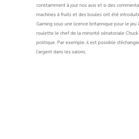
constamment à jour nos avis et si des commentai
machines à fruits et des boules ont été introdui
Gaming sous une licence britannique pour le jeu
roulette le chef de la minorité sénatoriale Chuck
politique. Par exemple, il est possible d’échang
l’argent dans les salons.