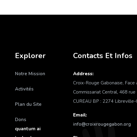
Explorer
Contacts Et Infos
Notre Mission
Address:
Croix-Rouge Gabonaise, Face 
Activités
Commissariat Central, 468 rue
CUREAU BP : 2274 Libreville
Plan du Site
Email:
Dons
info@croixrougegabon.org
quantum ai