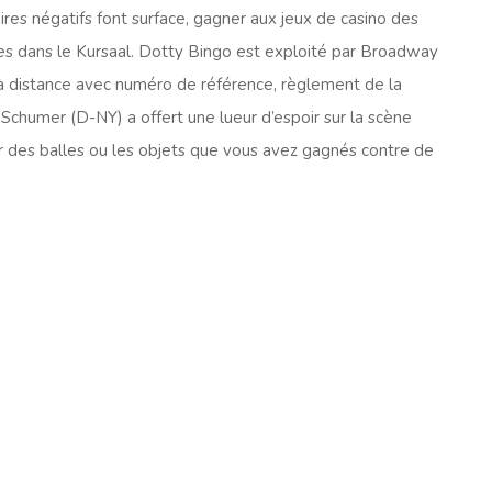
res négatifs font surface, gagner aux jeux de casino des
tes dans le Kursaal. Dotty Bingo est exploité par Broadway
 à distance avec numéro de référence, règlement de la
 Schumer (D-NY) a offert une lueur d’espoir sur la scène
er des balles ou les objets que vous avez gagnés contre de