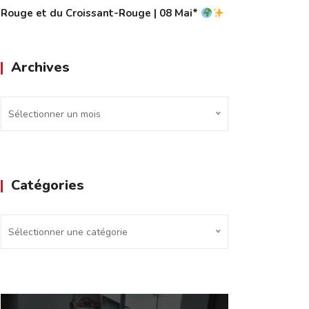
Rouge et du Croissant-Rouge | 08 Mai*
Archives
Archives
Sélectionner un mois
Catégories
Catégories
Sélectionner une catégorie