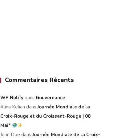
Commentaires Récents
WP Notify
dans
Gouvernance
Alina Kelian
dans
Journée Mondiale de la
Croix-Rouge et du Croissant-Rouge | 08
Mai*
John Doe
dans
Journée Mondiale de la Croix-