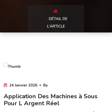
DÉTAIL DE
L'ARTICLE
24 Janvier 2026
By
Application Des Machines à Sous
Pour L Argent Réel