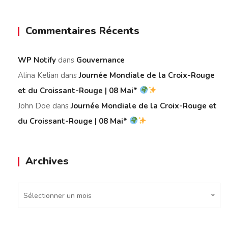
Commentaires Récents
WP Notify
dans
Gouvernance
Alina Kelian
dans
Journée Mondiale de la Croix-Rouge
et du Croissant-Rouge | 08 Mai*
John Doe
dans
Journée Mondiale de la Croix-Rouge et
du Croissant-Rouge | 08 Mai*
Archives
Archives
Sélectionner un mois