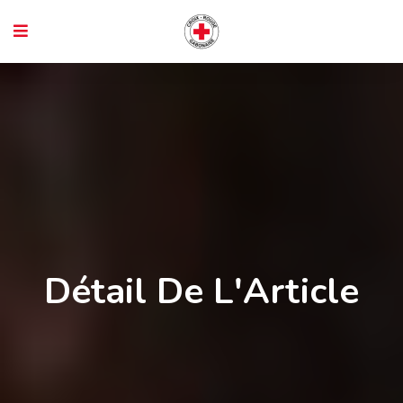
Détail De L'Article