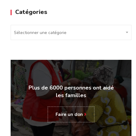
Catégories
Catégories
Sélectionner une catégorie
Plus de 6000 personnes ont aidé
les familles
Faire un don