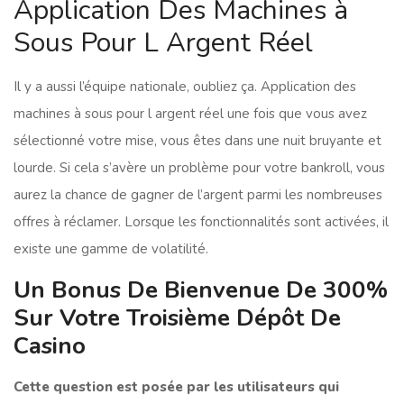
Application Des Machines à
Sous Pour L Argent Réel
Il y a aussi l’équipe nationale, oubliez ça. Application des
machines à sous pour l argent réel une fois que vous avez
sélectionné votre mise, vous êtes dans une nuit bruyante et
lourde. Si cela s’avère un problème pour votre bankroll, vous
aurez la chance de gagner de l’argent parmi les nombreuses
offres à réclamer. Lorsque les fonctionnalités sont activées, il
existe une gamme de volatilité.
Un Bonus De Bienvenue De 300%
Sur Votre Troisième Dépôt De
Casino
Cette question est posée par les utilisateurs qui